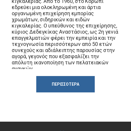
κιγκαλερίας. Από το 1960, στο Κορωπί
εδρεύει μια ολοκληρωμένη και άρτια
οργανωμένη επιχείρηση εμπορίας
χρωμάτων, σιδηρικών και ειδών
κιγκαλερίας. Ο υπεύθυνος της επιχείρησης,
κύριος Δεδεγκίκας Αναστάσιος, ως 2η γενιά
επαγγελματιών φέρει την εμπειρία και την
τεχνογνωσία περισσότερων από 50 ετών
συνεχούς και αδιάλειπτης παρουσίας στην
αγορά, γεγονός που εξασφαλίζει την
απόλυτη ικανοποίηση των πελατειακών
αναγκών.
Στο ‘Χρωματοπωλείο Δεδεγκίκα’ θα βρείτε
τεράστια γκάμα οικοδομικών χρωμάτων
ΠΕΡΙΣΣΌΤΕΡΑ
βαφής και βερνικιών των γνωστότερων
χρωματοβιομηχανιών, εργαλείων χειρός και
ηλεκτρικών των καλύτερων εταιρειών της
αγοράς, δομικών υλικών, μονωτικών,
σιδηρικών, στεγανωτικών, ειδών
προστασίας εργαζομένου, ειδών
κιγκαλερίας, αξεσουάρ τζακιών και πλήθος