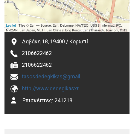
Leaflet
| Tiles © Esri — Source: Esri, DeLorme, NAVTEQ, USGS, Intermap, iPC,
NRCAN, Esri Japan, METI, Esri China (Hong Kong), Esri (Thailand), TomTom, 2012
Δαβάκη 18, 19400 / Κορωπί
2106622462
2106622462
tasosdedegkikas@gmail.com
http://www.dedegikasxromata.gr
Επισκέπτες:
241218